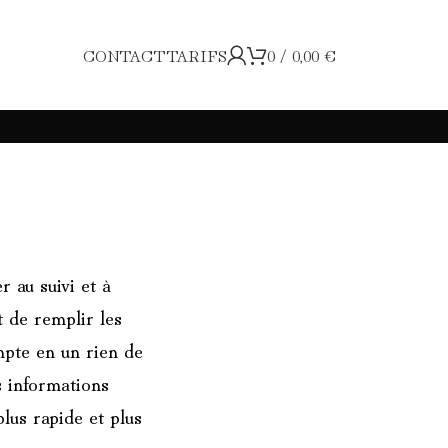
CONTACT
TARIFS
0
/
0,00
€
r au suivi et à
t de remplir les
pte en un rien de
 informations
lus rapide et plus