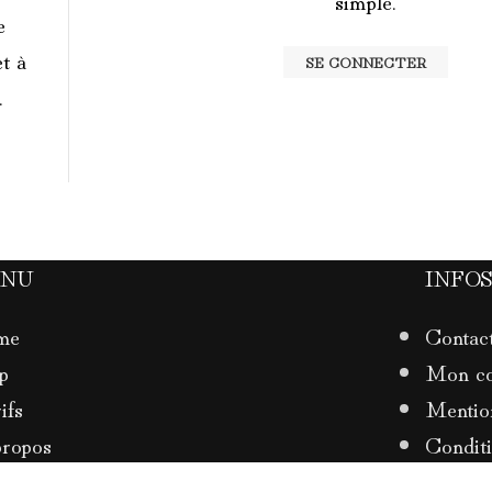
simple.
e
t à
SE CONNECTER
.
ENU
INFOS
me
Contac
p
Mon c
ifs
Mention
ropos
Conditi