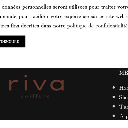
 données personnelles seront utilisées pour traiter votr
mande, pour faciliter votre expérience sur ce site web e
utres fins décrites dans notre
politique de confidentialité
’INSCRIRE
M
Ho
Sho
Tar
À p