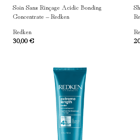
Soin Sans Rinçage Acidic Bonding
Sh
Concentrate – Redken
Re
Redken
Re
30,00
€
2