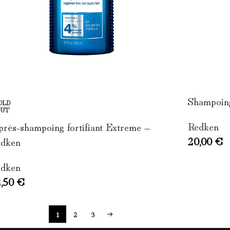
Shampoing
OLD
OUT
Redken
rès-shampoing fortifiant Extreme –
20,00
€
dken
dken
2,50
€
1
2
3
→