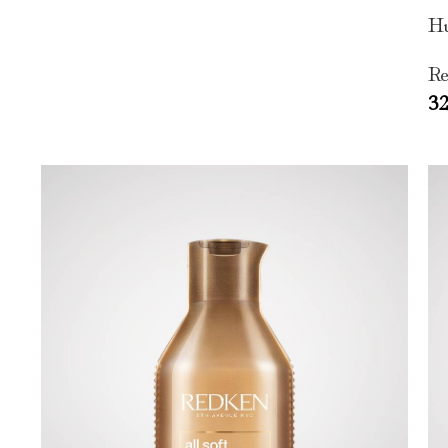
Hu
Re
3