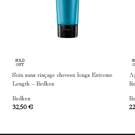
SOLD
S
OUT
Soin sans rinçage cheveux longs Extreme
Ap
Length – Redken
Re
Redken
Re
32,50
€
2