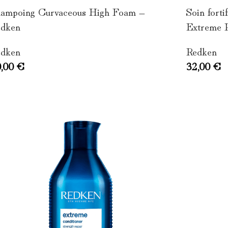
ampoing Curvaceous High Foam –
Soin forti
dken
Extreme P
dken
Redken
0,00
€
32,00
€