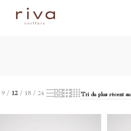
RIVA
MON
GHD
REDKEN
LASHILÉ
COSMETIC
SHAMPOING
9
12
18
24