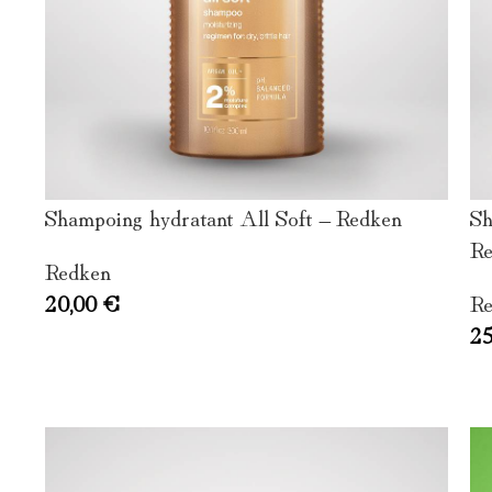
Shampoing hydratant All Soft – Redken
Sh
Re
Redken
20,00
€
Re
2