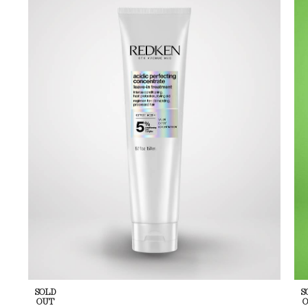
SOLD
S
OUT