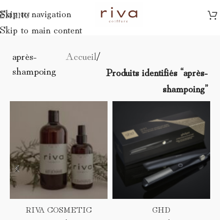
Skip to navigation
MENU
Skip to main content
après-
Accueil
/
shampoing
Produits identifiés “après-
shampoing”
RIVA COSMETIC
GHD