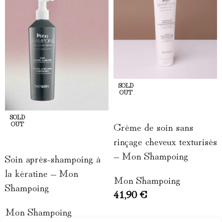
SOLD
OUT
LIRE LA SUITE
SOLD
Crème de soin sans
OUT
rinçage cheveux texturisés
LIRE LA SUITE
– Mon Shampoing
Soin après-shampoing à
la kératine – Mon
Mon Shampoing
Shampoing
41,90
€
Mon Shampoing