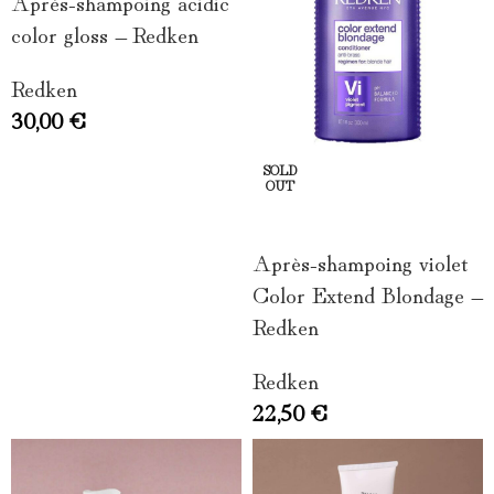
Après-shampoing acidic
color gloss – Redken
Redken
30,00
€
SOLD
OUT
LIRE LA SUITE
Après-shampoing violet
Color Extend Blondage –
Redken
Redken
22,50
€