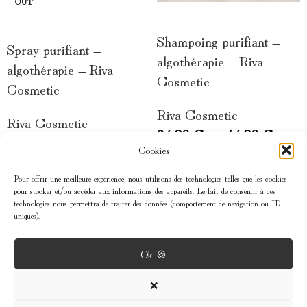
OUT
CHOIX DES OPTIONS
LIRE LA SUITE
Shampoing purifiant –
Spray purifiant –
algothérapie – Riva
algothérapie – Riva
Cosmetic
Cosmetic
Riva Cosmetic
Riva Cosmetic
24,90
€
–
44,90
€
28,90
€
Cookies
Pour offrir une meilleure expérience, nous utilisons des technologies telles que les cookies
pour stocker et/ou accéder aux informations des appareils. Le fait de consentir à ces
technologies nous permettra de traiter des données (comportement de navigation ou ID
uniques).
Ok 🍪
MENU
❌