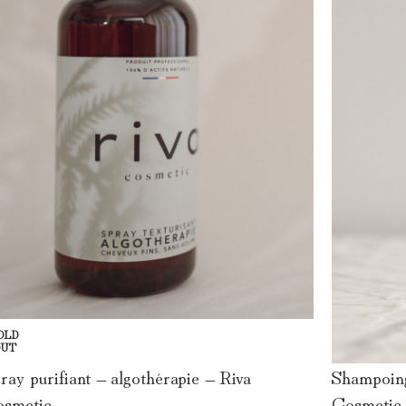
OLD
OUT
Shampoing
ray purifiant – algothérapie – Riva
Cosmetic
smetic