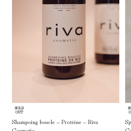
SOLD
S
OUT
Shampoing boucle – Protéine – Riva
Sp
Cosmetic
Co