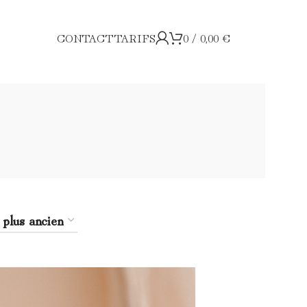
CONTACT
TARIFS
0
/
0,00
€