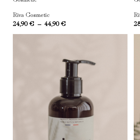
Riva Cosmetic
Ri
24,90
€
–
44,90
€
2