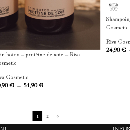
SOLD
OUT
Shampoing
Cosmetic
Riva Cos
24,90
€
in botox – protéine de soie – Riva
smetic
va Cosmetic
0,90
€
–
51,90
€
1
2
→
ENU
INFOS