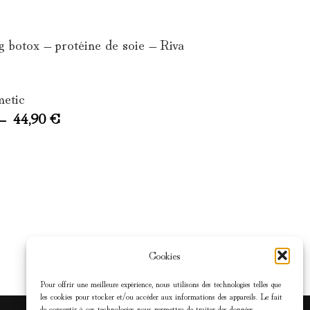
 botox – protéine de soie – Riva
metic
–
44,90
€
Cookies
Pour offrir une meilleure expérience, nous utilisons des technologies telles que
les cookies pour stocker et/ou accéder aux informations des appareils. Le fait
de consentir à ces technologies nous permettra de traiter des données