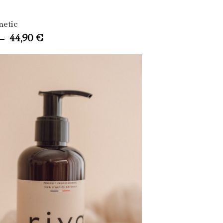
metic
–
44,90
€