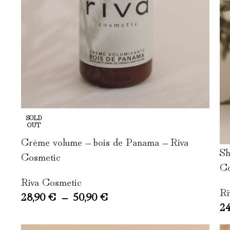
SOLD
OUT
Crème volume – bois de Panama – Riva
Sh
Cosmetic
Co
Riva Cosmetic
Ri
28,90
€
–
50,90
€
2