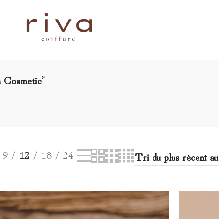
va Cosmetic”
RIVA
MON
GHD
REDKEN
LASHILÉ
COSMETIC
SHAMPOING
9
12
18
24