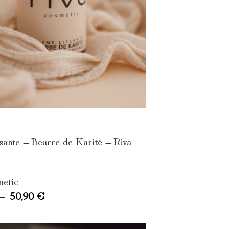
sante – Beurre de Karité – Riva
metic
–
50,90
€