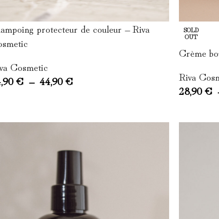
ampoing protecteur de couleur – Riva
SOLD
OUT
smetic
Crème bou
va Cosmetic
Riva Cos
4,90
€
–
44,90
€
28,90
€