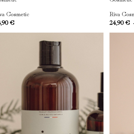
Riva Cos
va Cosmetic
24,90
€
8,90
€