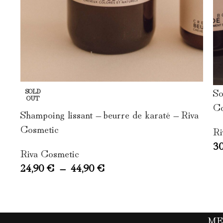
So
SOLD
OUT
Co
Shampoing lissant – beurre de karaté – Riva
Cosmetic
Ri
3
Riva Cosmetic
24,90
€
–
44,90
€
M