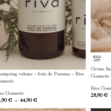
SOLD
OUT
Crème lis
ampoing volume – bois de Panama – Riva
Cosmetic
smetic
Riva Cos
va Cosmetic
28,90
€
4,90
€
–
44,90
€