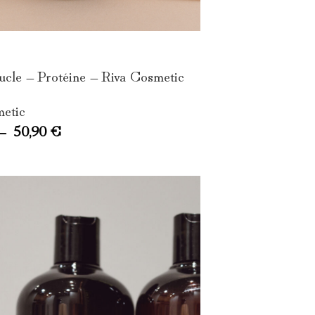
cle – Protéine – Riva Cosmetic
metic
–
50,90
€