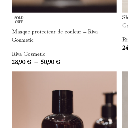
Sh
SOLD
OUT
Co
Masque protecteur de couleur – Riva
Ri
Cosmetic
2
Riva Cosmetic
28,90
€
–
50,90
€