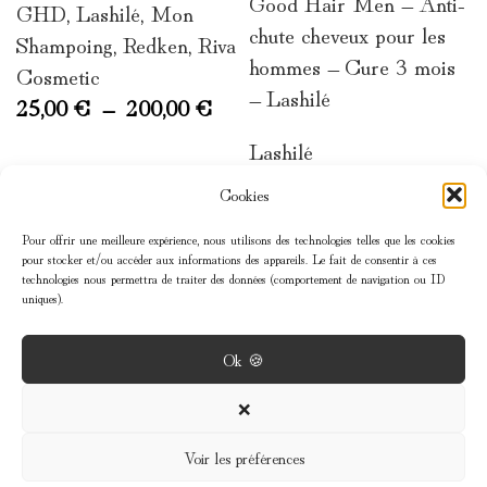
Good Hair Men – Anti-
GHD
,
Lashilé
,
Mon
chute cheveux pour les
Shampoing
,
Redken
,
Riva
hommes – Cure 3 mois
Cosmetic
– Lashilé
25,00
€
–
200,00
€
Lashilé
59,90
€
Cookies
Pour offrir une meilleure expérience, nous utilisons des technologies telles que les cookies
pour stocker et/ou accéder aux informations des appareils. Le fait de consentir à ces
technologies nous permettra de traiter des données (comportement de navigation ou ID
uniques).
Ok 🍪
MENU
❌
Voir les préférences
INFOS