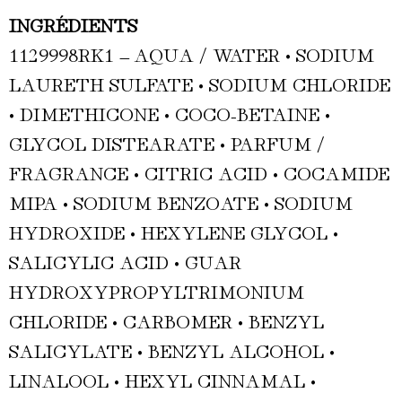
INGRÉDIENTS
1129998RK1 – AQUA / WATER •
SODIUM
LAURETH SULFATE • SODIUM CHLORIDE
• DIMETHICONE • COCO-BETAINE •
GLYCOL DISTEARATE • PARFUM /
FRAGRANCE • CITRIC ACID • COCAMIDE
MIPA • SODIUM BENZOATE • SODIUM
HYDROXIDE • HEXYLENE GLYCOL •
SALICYLIC ACID • GUAR
HYDROXYPROPYLTRIMONIUM
CHLORIDE • CARBOMER • BENZYL
SALICYLATE • BENZYL ALCOHOL •
LINALOOL • HEXYL CINNAMAL •