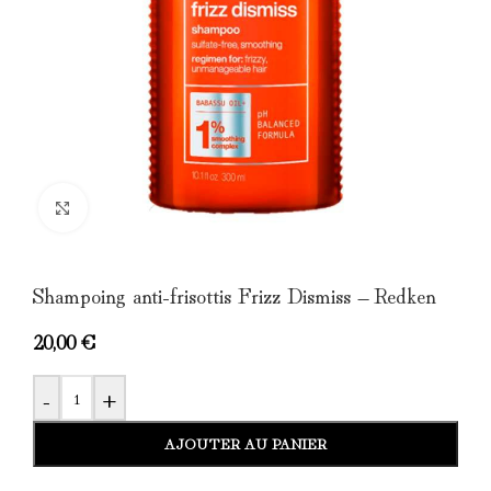
Click to enlarge
Shampoing anti-frisottis Frizz Dismiss – Redken
20,00
€
-
+
AJOUTER AU PANIER