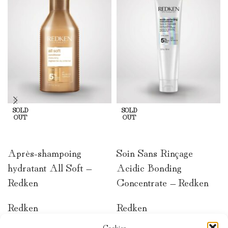
SOLD
SOLD
OUT
OUT
LIRE LA SUITE
LIRE LA SUITE
Après-shampoing
Soin Sans Rinçage
hydratant All Soft –
Acidic Bonding
Redken
Concentrate – Redken
Redken
Redken
22,50
€
30,00
€
Cookies