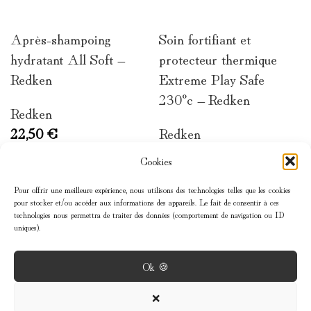
LIRE LA SUITE
LIRE LA SUITE
Après-shampoing
Soin fortifiant et
hydratant All Soft –
protecteur thermique
Redken
Extreme Play Safe
230°c – Redken
Redken
22,50
€
Redken
32,00
€
Cookies
Pour offrir une meilleure expérience, nous utilisons des technologies telles que les cookies
pour stocker et/ou accéder aux informations des appareils. Le fait de consentir à ces
technologies nous permettra de traiter des données (comportement de navigation ou ID
uniques).
Ok 🍪
MENU
❌