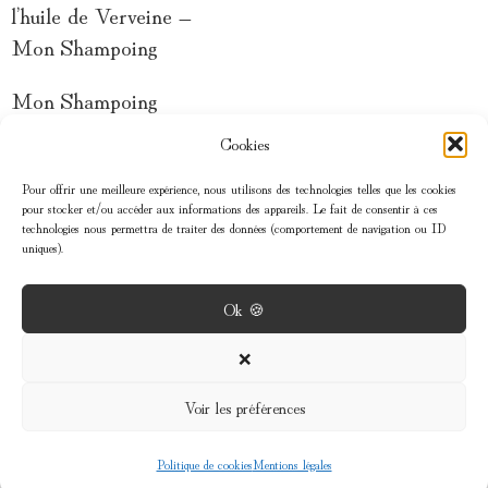
l’huile de Verveine –
Mon Shampoing
Mon Shampoing
29,00
€
Cookies
Pour offrir une meilleure expérience, nous utilisons des technologies telles que les cookies
pour stocker et/ou accéder aux informations des appareils. Le fait de consentir à ces
technologies nous permettra de traiter des données (comportement de navigation ou ID
uniques).
Ok 🍪
MENU
❌
Voir les préférences
INFOS
Politique de cookies
Mentions légales
Shop
Wishlist
Cart
My account