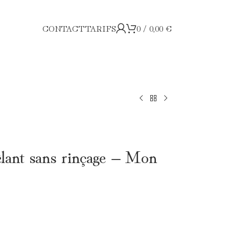
CONTACT
TARIFS
0
/
0,00
€
lant sans rinçage – Mon