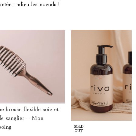
antée : adieu les noeuds !
e brosse flexible soie et
de sanglier – Mon
oing
SOLD
OUT